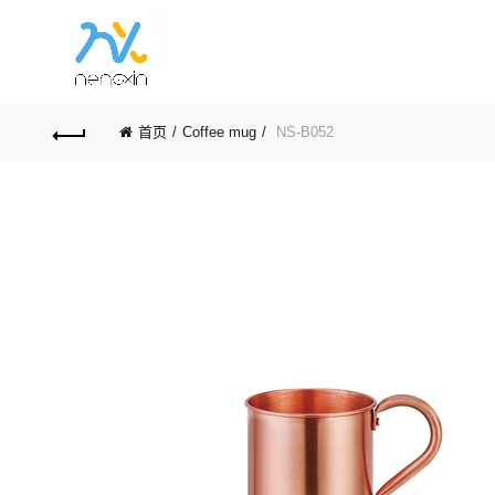
首页
Coffee mug
NS-B052