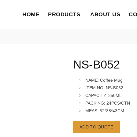
HOME
PRODUCTS
ABOUT US
CO
NS-B052
NAME: Coffee Mug
ITEM NO: NS-B052
CAPACITY: 350ML
PACKING: 24PCS/CTN
MEAS: 52*38*43CM
ADD TO QUOTE