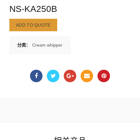
NS-KA250B
ADD TO QUOTE
分类：
Cream whipper