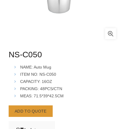
NS-C050
NAME: Auto Mug
ITEM NO: NS-C050
CAPACITY: 16OZ
PACKING: 48PCS/CTN
MEAS: 71.5*39*42.5CM
ADD TO QUOTE