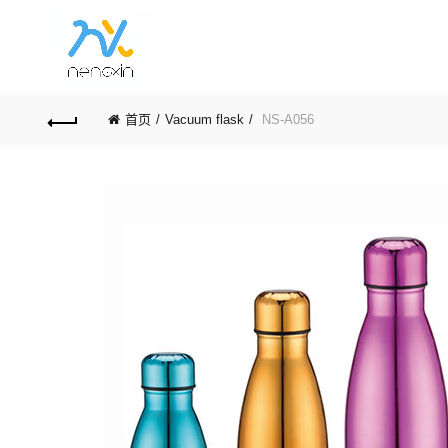
首页
Vacuum flask
NS-A056