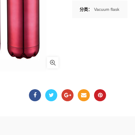
分类：
Vacuum flask