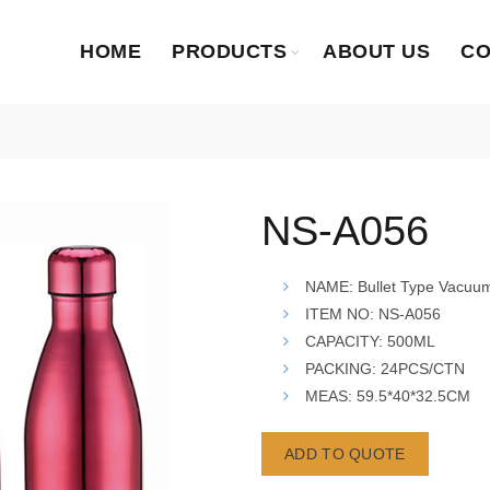
HOME
PRODUCTS
ABOUT US
CO
NS-A056
NAME: Bullet Type Vacuum
ITEM NO: NS-A056
CAPACITY: 500ML
PACKING: 24PCS/CTN
MEAS: 59.5*40*32.5CM
ADD TO QUOTE